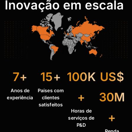
Inovação em escala
7+
15+
100K
US$
Anos de
Países com
+
30M
experiência
clientes
satisfeitos
Horas de
+
serviços de
P&D
Renda