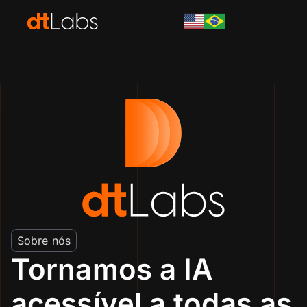
Para integrador
Sobre nós
Tornamos a IA
acessível a todas as